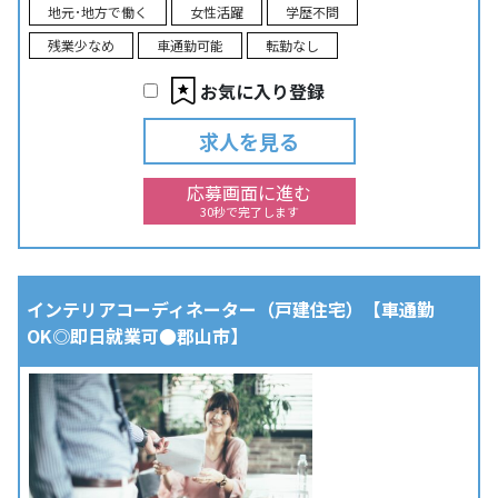
地元･地方で働く
女性活躍
学歴不問
残業少なめ
車通勤可能
転勤なし
お気に入り登録
求人を見る
応募画面に進む
30秒で完了します
インテリアコーディネーター（戸建住宅）【車通勤
OK◎即日就業可●郡山市】