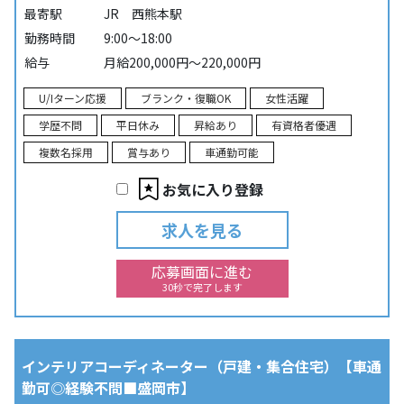
最寄駅
JR 西熊本駅
勤務時間
9:00～18:00
給与
月給200,000円～220,000円
U/Iターン応援
ブランク・復職OK
女性活躍
学歴不問
平日休み
昇給あり
有資格者優遇
複数名採用
賞与あり
車通勤可能
お気に入り登録
求人を見る
応募画面に進む
30秒で完了します
インテリアコーディネーター（戸建・集合住宅）【車通
勤可◎経験不問■盛岡市】