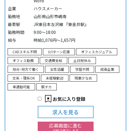
Word
企業
ハウスメーカー
勤務地
山形県山形市嶋南
最寄駅
JR東日本左沢線 『東金井駅』
勤務時間
9:00～18:00
給与
時給1,076円～1,657円
CADスキル不問
U/Iターン応援
オフィスカジュアル
オフィス勤務
交通費支給
土日祝休み
地元･地方で働く
女性活躍
学歴不問
成長企業
文系・理系OK
未経験歓迎
残業少なめ
車通勤可能
駅チカ
お気に入り登録
求人を見る
応募画面に進む
30秒で完了します