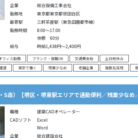
企業
総合設備工事会社
勤務地
東京都東京都世田谷区
最寄駅
三軒茶屋駅（東急田園都市線）
勤務時間
8:00～17:00
休憩 60分
給与
時給1,438円～2,400円
オフィス勤務
ブランク・復職OK
交通費支給
土日祝休み
優遇
東京で働く
残業少なめ
老舗企業
複数名採用
造・S造）【堺区・堺東駅エリアで通勤便利／残業少なめ
職種
建築CADオペレーター
CADソフト
Excel
Word
企業
総合建設会社