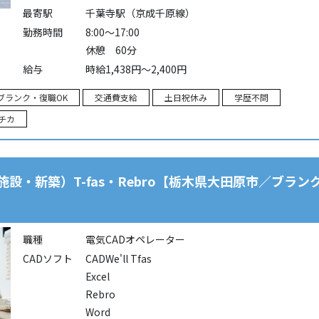
最寄駅
千葉寺駅（京成千原線）
勤務時間
8:00～17:00
休憩 60分
給与
時給1,438円～2,400円
ブランク・復職OK
交通費支給
土日祝休み
学歴不問
チカ
施設・新築）T-fas・Rebro【栃木県大田原市／ブラ
職種
電気CADオペレーター
CADソフト
CADWe'll Tfas
Excel
Rebro
Word