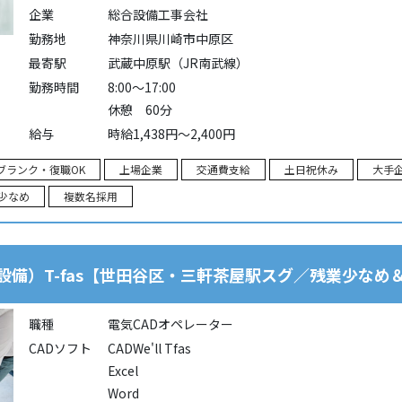
企業
総合設備工事会社
勤務地
神奈川県川崎市中原区
最寄駅
武蔵中原駅（JR南武線）
勤務時間
8:00～17:00
休憩 60分
給与
時給1,438円～2,400円
ブランク・復職OK
上場企業
交通費支給
土日祝休み
大手
少なめ
複数名採用
設備）T-fas【世田谷区・三軒茶屋駅スグ／残業少なめ
職種
電気CADオペレーター
CADソフト
CADWe'll Tfas
Excel
Word