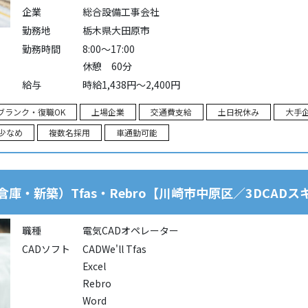
企業
総合設備工事会社
勤務地
栃木県大田原市
勤務時間
8:00～17:00
休憩 60分
給与
時給1,438円～2,400円
ブランク・復職OK
上場企業
交通費支給
土日祝休み
大手
少なめ
複数名採用
車通勤可能
庫・新築）Tfas・Rebro【川崎市中原区／3DCAD
職種
電気CADオペレーター
CADソフト
CADWe'll Tfas
Excel
Rebro
Word