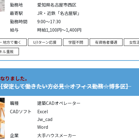
勤務地
愛知県名古屋市西区
最寄駅
JR・近鉄「名古屋駅」
勤務時間
9:00～17:30
給与
時給1,100円～1,400円
・地方で働く
U/Iターン応援
学歴不問
有資格者優遇
女性
スキル重視
なりました。
)【安定して働きたい方必見☆オフィス勤務☆博多区】
職種
建築CADオペレーター
CADソフト
Excel
Jw_cad
Word
企業
大手ハウスメーカー