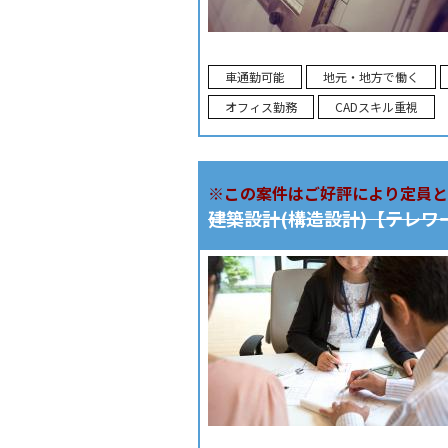
車通勤可能
地元・地方で働く
オフィス勤務
CADスキル重視
※この案件はご好評により定員と
建築設計(構造設計)【テレワ