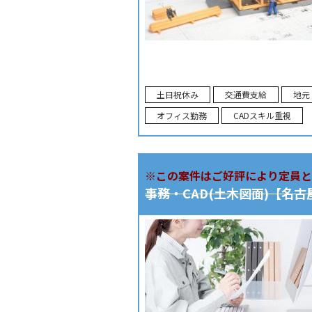
土日祝休み
交通費支給
地元
オフィス勤務
CADスキル重視
※この案件はご好評により定員と
事務・CAD(土木図面)【名