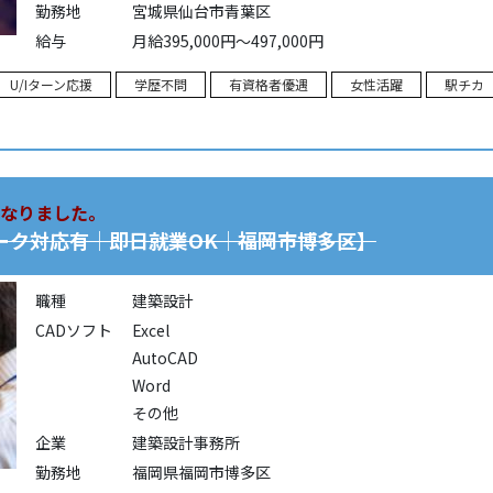
勤務地
宮城県仙台市青葉区
給与
月給395,000円～497,000円
U/Iターン応援
学歴不問
有資格者優遇
女性活躍
駅チカ
なりました。
ーク対応有｜即日就業OK｜福岡市博多区】
職種
建築設計
CADソフト
Excel
AutoCAD
Word
その他
企業
建築設計事務所
勤務地
福岡県福岡市博多区