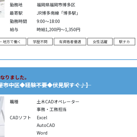
勤務地
福岡県福岡市博多区
最寄駅
JR博多南線「博多駅」
勤務時間
9:00～18:00
給与
時給1,200円～1,350円
・地方で働く
学歴不問
有資格者優遇
女性活躍
駅チカ
なりました。
古屋市中区◆経験不要◆伏見駅すぐ♪】
職種
土木CADオペレーター
事務・工務担当
CADソフト
Excel
AutoCAD
Word