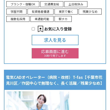
ブランク・復職OK
交通費支給
土日祝休み
学歴不問
有資格者優遇
東京で働く
残業少なめ
複数名採用
車通勤可能
駅チカ
お気に入り登録
求人を見る
応募画面に進む
30秒で完了します
電気CADオペレーター（病院・改修）T-fas【千葉市花
見川区／作図中心で無理なく、長く活躍／残業少なめ】