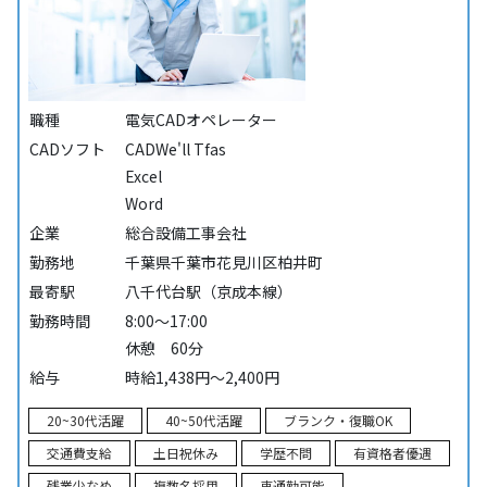
職種
電気CADオペレーター
CADソフト
CADWe'll Tfas
Excel
Word
企業
総合設備工事会社
勤務地
千葉県千葉市花見川区柏井町
最寄駅
八千代台駅（京成本線）
勤務時間
8:00～17:00
休憩 60分
給与
時給1,438円～2,400円
20~30代活躍
40~50代活躍
ブランク・復職OK
交通費支給
土日祝休み
学歴不問
有資格者優遇
残業少なめ
複数名採用
車通勤可能