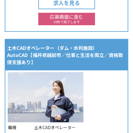
求人を見る
応募画面に進む
30秒で完了します
土木CADオペレーター（ダム・水利施設）
AutoCAD【福井県越前市／仕事と生活を両立／資格取
得支援あり】
職種
土木CADオペレーター