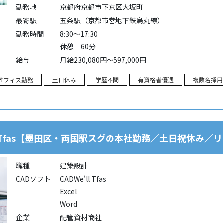
勤務地
京都府京都市下京区大坂町
最寄駅
五条駅（京都市営地下鉄烏丸線）
勤務時間
8:30～17:30
休憩 60分
給与
月給230,080円～597,000円
オフィス勤務
土日休み
学歴不問
有資格者優遇
複数名採用
Tfas【墨田区・両国駅スグの本社勤務／土日祝休み／
職種
建築設計
CADソフト
CADWe'll Tfas
Excel
Word
企業
配管資材商社