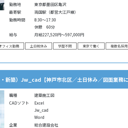
勤務地
東京都墨田区亀沢
最寄駅
両国駅（都営大江戸線）
勤務時間
8:30～17:30
休憩 60分
給与
月給227,520円～597,000円
オフィス勤務
土日祝休み
学歴不問
東京で働く
複数名採用
・新築）Jw_cad【神戸市北区／土日休み／図面業務
職種
建築施工図
CADソフト
Excel
Jw_cad
Word
企業
総合建設会社