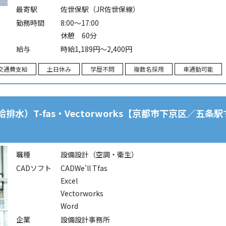
最寄駅
佐世保駅（JR佐世保線）
勤務時間
8:00～17:00
休憩 60分
給与
時給1,189円～2,400円
交通費支給
土日休み
学歴不問
複数名採用
車通勤可能
水）T-fas・Vectorworks【京都市下京区／五
職種
設備設計（空調・衛生）
CADソフト
CADWe'll Tfas
Excel
Vectorworks
Word
企業
設備設計事務所