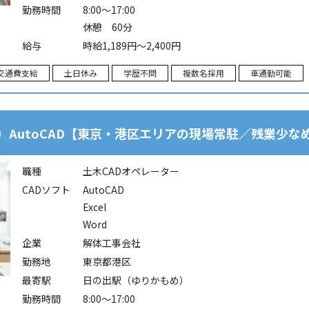
勤務時間
8:00～17:00
休憩 60分
給与
時給1,189円～2,400円
交通費支給
土日休み
学歴不問
複数名採用
車通勤可能
）AutoCAD【東京・港区エリアの現場常駐／残業少な
職種
土木CADオペレーター
CADソフト
AutoCAD
Excel
Word
企業
解体工事会社
勤務地
東京都港区
最寄駅
日の出駅（ゆりかもめ）
勤務時間
8:00～17:00