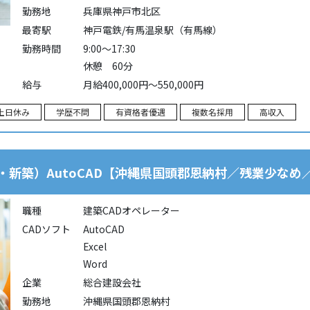
勤務地
兵庫県神戸市北区
最寄駅
神戸電鉄/有馬温泉駅（有馬線）
勤務時間
9:00～17:30
休憩 60分
給与
月給400,000円～550,000円
土日休み
学歴不問
有資格者優遇
複数名採用
高収入
・新築）AutoCAD【沖縄県国頭郡恩納村／残業少な
職種
建築CADオペレーター
CADソフト
AutoCAD
Excel
Word
企業
総合建設会社
勤務地
沖縄県国頭郡恩納村