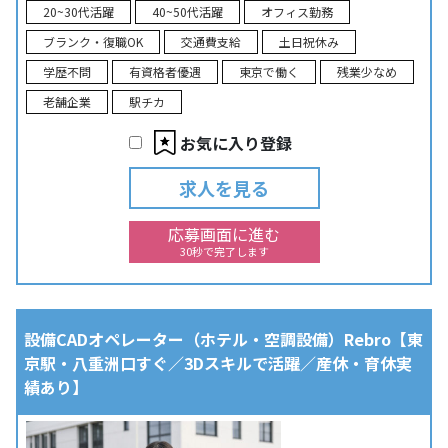
20~30代活躍
40~50代活躍
オフィス勤務
ブランク・復職OK
交通費支給
土日祝休み
学歴不問
有資格者優遇
東京で働く
残業少なめ
老舗企業
駅チカ
お気に入り登録
求人を見る
応募画面に進む
30秒で完了します
設備CADオペレーター（ホテル・空調設備）Rebro【東
京駅・八重洲口すぐ／3Dスキルで活躍／産休・育休実
績あり】