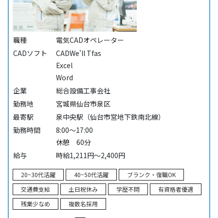
職種
電気CADオペレーター
CADソフト
CADWe'll Tfas
Excel
Word
企業
総合設備工事会社
勤務地
宮城県仙台市泉区
最寄駅
泉中央駅（仙台市営地下鉄南北線）
勤務時間
8:00～17:00
休憩 60分
給与
時給1,211円～2,400円
20~30代活躍
40~50代活躍
ブランク・復職OK
交通費支給
土日祝休み
学歴不問
有資格者優遇
残業少なめ
複数名採用