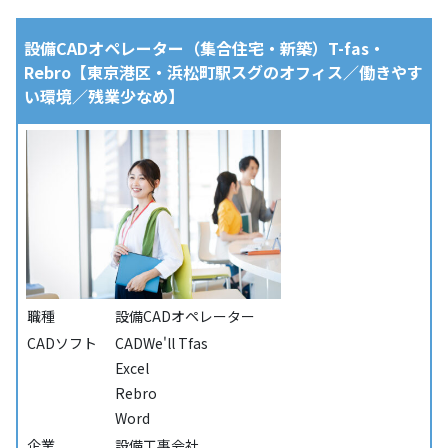
設備CADオペレーター（集合住宅・新築）T-fas・
Rebro【東京港区・浜松町駅スグのオフィス／働きやす
い環境／残業少なめ】
職種
設備CADオペレーター
CADソフト
CADWe'll Tfas
Excel
Rebro
Word
企業
設備工事会社