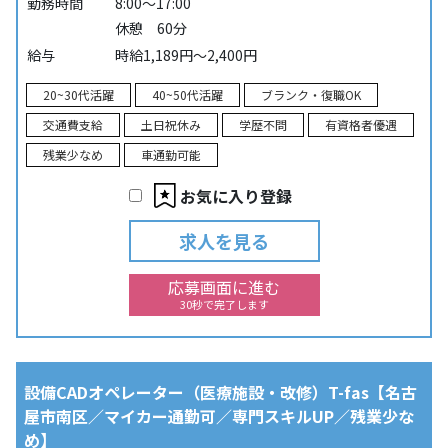
勤務時間
8:00～17:00
休憩 60分
給与
時給1,189円～2,400円
20~30代活躍
40~50代活躍
ブランク・復職OK
交通費支給
土日祝休み
学歴不問
有資格者優遇
残業少なめ
車通勤可能
お気に入り登録
求人を見る
応募画面に進む
30秒で完了します
設備CADオペレーター（医療施設・改修）T-fas【名古
屋市南区／マイカー通勤可／専門スキルUP／残業少な
め】