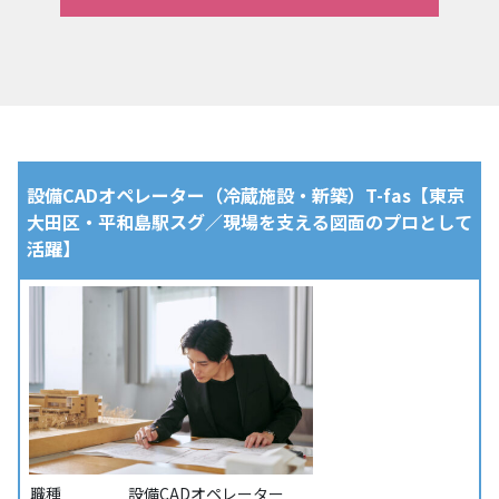
設備CADオペレーター（冷蔵施設・新築）T-fas【東京
大田区・平和島駅スグ／現場を支える図面のプロとして
活躍】
職種
設備CADオペレーター