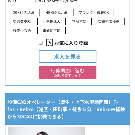
給与
時給1,438円～2,400円
20~30代活躍
40~50代活躍
ブランク・復職OK
交通費支給
土日祝休み
学歴不問
有資格者優遇
残業少なめ
車通勤可能
お気に入り登録
求人を見る
応募画面に進む
30秒で完了します
設備CADオペレーター（衛生・上下水申請図面）T-
fas・Rebro【港区・田町駅・徒歩５分／Rebro未経験
から3DCADに挑戦できる】