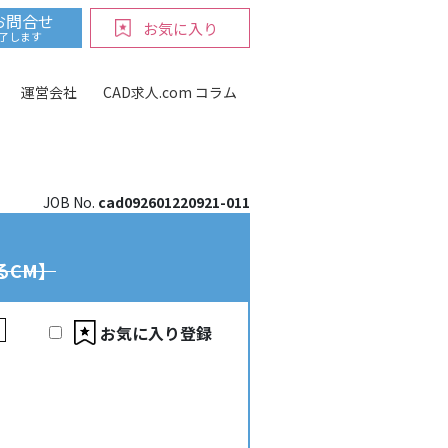
お問合せ
お気に入り
ntent/themes/cad-kyujin2021/public/partials/google-
完了します
運営会社
CAD求人.com コラム
JOB No.
cad092601220921-011
るCM】
お気に入り登録