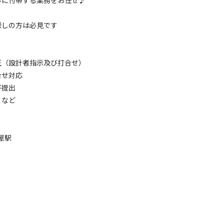
事に付帯する業務をお任せ♪
探しの方は必見です
正（設計者指示及び打合せ）
合せ対応
び提出
 など
屋駅