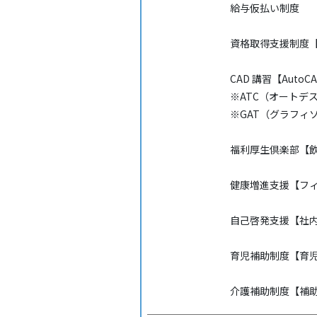
給与仮払い制度
資格取得支援制度【
CAD 講習【AutoCAD 
※ATC（オートデ
※GAT（グラフィ
福利厚生倶楽部【
健康増進支援【フ
自己啓発支援【社内
育児補助制度【育
介護補助制度【補