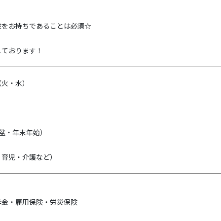
験をお持ちであることは必須☆
しております！
（火・水）
盆・年末年始）
・育児・介護など）
年金・雇用保険・労災保険