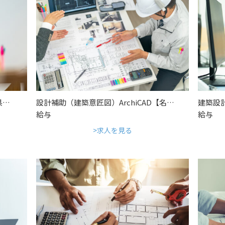
県…
設計補助（建築意匠図）ArchiCAD【名…
建築設
給与
給与
求人を見る