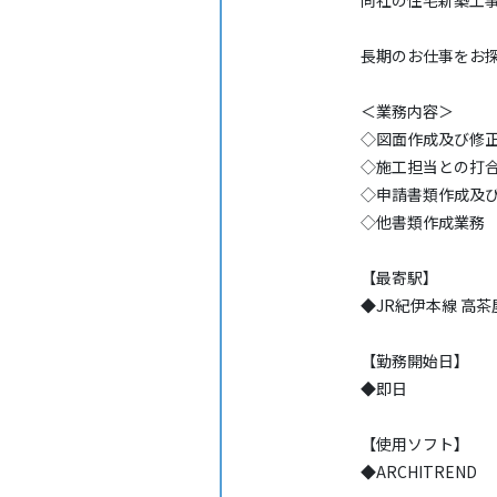
同社の住宅新築工
長期のお仕事をお
＜業務内容＞
◇図面作成及び修
◇施工担当との打
◇申請書類作成及
◇他書類作成業務
【最寄駅】
◆JR紀伊本線 高茶
【勤務開始日】
◆即日
【使用ソフト】
◆ARCHITREND