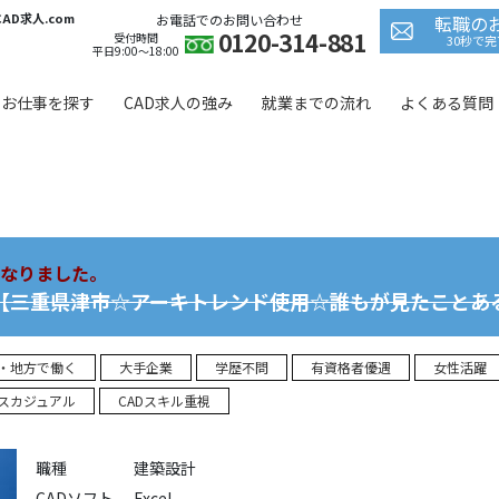
D求人.com
お電話でのお問い合わせ
転職の
0120-314-881
 in
/home/jagfield/cad-kyujin.com/public_html/wp/wp-co
受付時間
30秒で
平日9:00〜18:00
お仕事を探す
CAD求人の強み
就業までの流れ
よくある質問
なりました。
)【三重県津市☆アーキトレンド使用☆誰もが見たことあ
・地方で働く
大手企業
学歴不問
有資格者優遇
女性活躍
スカジュアル
CADスキル重視
職種
建築設計
CADソフト
Excel