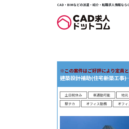
CAD・BIMなどの派遣・紹介・転職求人情報ならCA
Warning
: Trying to access array offset on value of type bool
for-jobs.php
on line
14
※この案件はご好評により定員と
建築設計補助(住宅新築工事
土日祝休み
車通勤可能
地元
駅チカ
オフィス勤務
オフィ