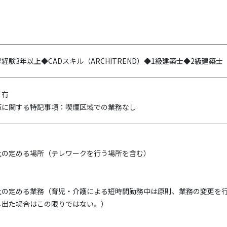
験3年以上◆CADスキル（ARCHITREND）◆1級建築士◆2級建築士
：有
策に関する特記事項：喫煙区域での業務なし
社の定める場所（テレワークを行う場所を含む）
社の定める業務（育児・介護による短時間勤務中は原則、業務の変更を
し出た場合はこの限りではない。）