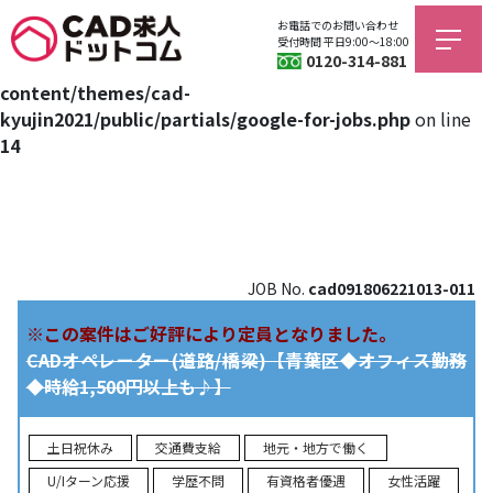
お電話でのお問い合わせ
Warning
: Trying to access array offset on value of type bool
受付時間 平日9:00〜18:00
0120-314-881
in
/home/jagfield/cad-kyujin.com/public_html/wp/wp-
content/themes/cad-
kyujin2021/public/partials/google-for-jobs.php
on line
14
JOB No.
cad091806221013-011
※この案件はご好評により定員となりました。
CADオペレーター(道路/橋梁)【青葉区◆オフィス勤務
◆時給1,500円以上も♪】
土日祝休み
交通費支給
地元・地方で働く
U/Iターン応援
学歴不問
有資格者優遇
女性活躍