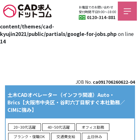
お電話でのお問い合わせ
Warning
: Trying to access array offset on value of type bool
受付時間 平日9:00〜18:00
0120-314-881
in
/home/jagfield/cad-kyujin.com/public_html/wp/wp-
content/themes/cad-
kyujin2021/public/partials/google-for-jobs.php
on line
14
JOB No.
ca091706260622-04
土木CADオペレーター（インフラ関連）Auto・
Brics【大阪市中央区・谷町六丁目駅すぐ本社勤務／
CIMに強み】
20~30代活躍
40~50代活躍
オフィス勤務
ブランク・復職OK
交通費支給
土日休み