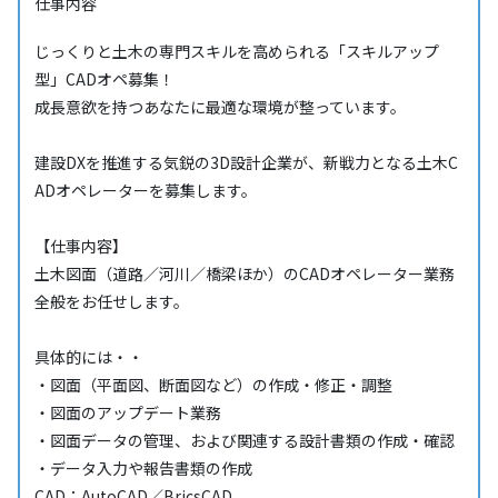
仕事内容
じっくりと土木の専門スキルを高められる「スキルアップ
型」CADオペ募集！
成長意欲を持つあなたに最適な環境が整っています。
建設DXを推進する気鋭の3D設計企業が、新戦力となる土木C
ADオペレーターを募集します。
【仕事内容】
土木図面（道路／河川／橋梁ほか）のCADオペレーター業務
全般をお任せします。
具体的には・・
・図面（平面図、断面図など）の作成・修正・調整
・図面のアップデート業務
・図面データの管理、および関連する設計書類の作成・確認
・データ入力や報告書類の作成
CAD：AutoCAD／BricsCAD