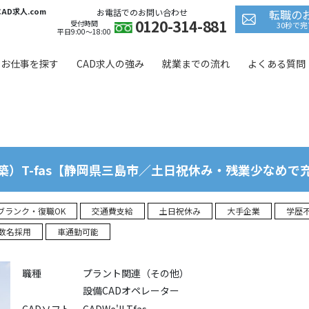
D求人.com
お電話でのお問い合わせ
転職の
0120-314-881
 in
/home/jagfield/cad-kyujin.com/public_html/wp/wp-co
受付時間
30秒で
平日9:00〜18:00
お仕事を探す
CAD求人の強み
就業までの流れ
よくある質問
築）T-fas【静岡県三島市／土日祝休み・残業少なめで
ブランク・復職OK
交通費支給
土日祝休み
大手企業
学歴
数名採用
車通勤可能
職種
プラント関連（その他）
設備CADオペレーター