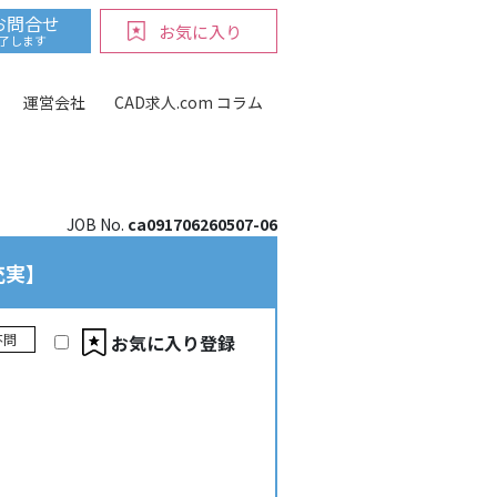
お問合せ
お気に入り
ntent/themes/cad-kyujin2021/public/partials/google-
完了します
運営会社
CAD求人.com コラム
JOB No.
ca091706260507-06
充実】
お気に入り登録
不問