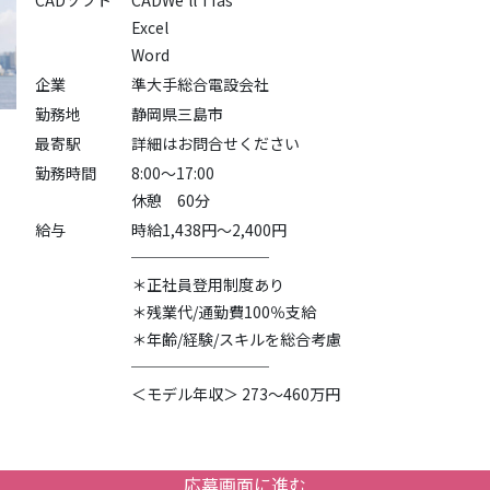
CADソフト
CADWe'll Tfas
Excel
Word
企業
準大手総合電設会社
勤務地
静岡県三島市
最寄駅
詳細はお問合せください
勤務時間
8:00～17:00
休憩 60分
給与
時給1,438円～2,400円
─────────
＊正社員登用制度あり
＊残業代/通勤費100％支給
＊年齢/経験/スキルを総合考慮
─────────
＜モデル年収＞ 273～460万円
応募画面に進む