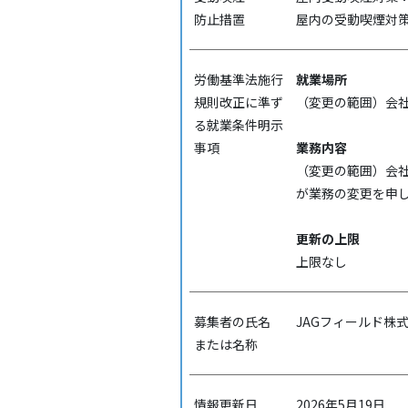
防⽌措置
屋内の受動喫煙対
労働基準法施行
就業場所
規則改正に準ず
（変更の範囲）会
る就業条件明示
事項
業務内容
（変更の範囲）会
が業務の変更を申
更新の上限
上限なし
募集者の氏名
JAGフィールド株
または名称
情報更新日
2026年5月19日