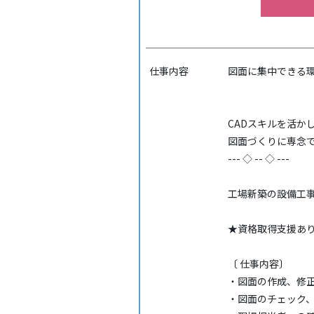
仕事内容
図面に集中できる
CADスキルを活か
図面づくりに専念
--- ◇ -- ◇ ---
工場新築の設備工事
★資格取得支援あ
〔 仕事内容〕
・図面の作成、修
・図面のチェック