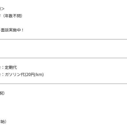
須＞
方（年数不問）
ト面談実施中！
合：定期代
ガソリン代(20円/km)
祝）
年始）