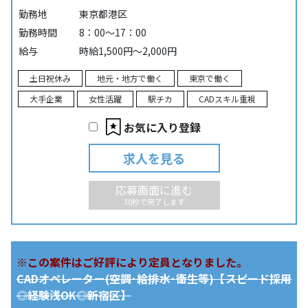
勤務地
東京都港区
勤務時間
8：00～17：00
給与
時給1,500円～2,000円
土日祝休み
地元・地方で働く
東京で働く
大手企業
女性活躍
駅チカ
CADスキル重視
お気に入り登録
求人を見る
応募画面に進む
30秒で完了します
※この案件はご好評により定員となりました。
CADオペレーター(空調･給排水･衛生等)【スピード採用
◎経験浅OK◎新宿区】