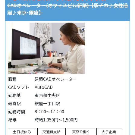
CADオペレーター(オフィスビル新築)【駅チカ♪女性活
躍♪東京･銀座】
職種
建築CADオペレーター
CADソフト
AutoCAD
勤務地
東京都中央区
最寄駅
銀座一丁目駅
勤務時間
8：00～17：00
給与
時給1,350円～1,500円
土日祝休み
交通費支給
東京で働く
大手企業