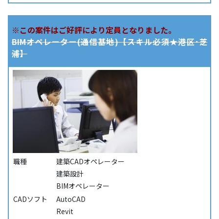
※この案件はご好評により定員となりました。
BIMオペレーター(通信基地)【スキル必須★港区･芝
浦】
職種
建築CADオペレーター
建築設計
BIMオペレーター
CADソフト
AutoCAD
Revit