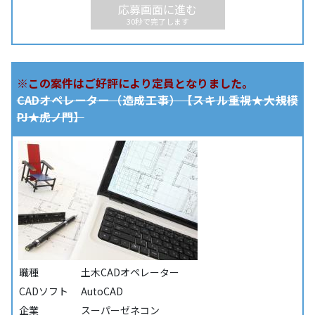
応募画面に進む
30秒で完了します
※この案件はご好評により定員となりました。
CADオペレーター（造成工事）【スキル重視★大規模
PJ★虎ノ門】
職種
土木CADオペレーター
CADソフト
AutoCAD
企業
スーパーゼネコン