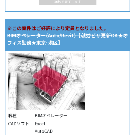
30秒で完了します
※この案件はご好評により定員となりました。
BIMオペレーター(Auto/Revit)【就労ビザ更新OK★オ
フィス勤務★東京･港区】
職種
BIMオペレーター
CADソフト
Excel
AutoCAD