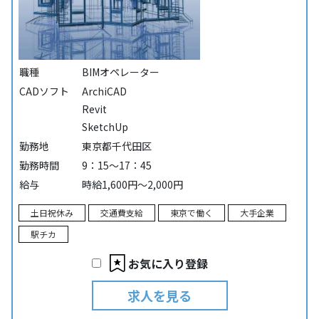
職種
BIMオペレーター
CADソフト
ArchiCAD
Revit
SketchUp
勤務地
東京都千代田区
勤務時間
9：15～17：45
給与
時給1,600円～2,000円
土日祝休み
交通費支給
東京で働く
大手企業
駅チカ
お気に入り登録
求人を見る