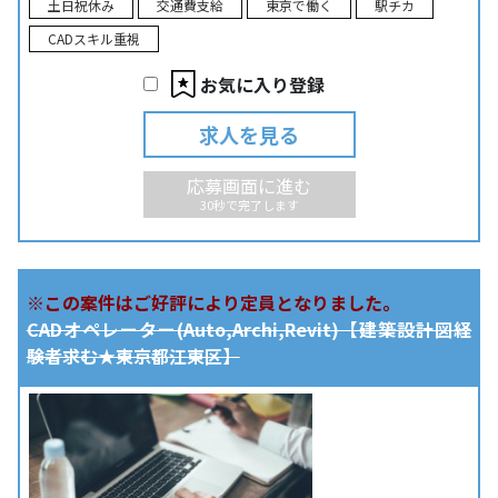
土日祝休み
交通費支給
東京で働く
駅チカ
CADスキル重視
お気に入り登録
求人を見る
応募画面に進む
30秒で完了します
※この案件はご好評により定員となりました。
CADオペレーター(Auto,Archi,Revit)【建築設計図経
験者求む★東京都江東区】