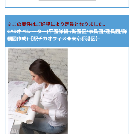
※この案件はご好評により定員となりました。
CADオペレーター(平面詳細 /断面図/家具図/建具図/詳
細図作成)【駅チカオフィス◆東京都港区】