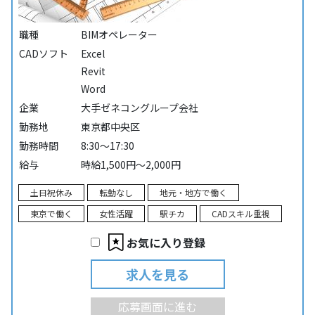
職種
BIMオペレーター
CADソフト
Excel
Revit
Word
企業
大手ゼネコングループ会社
勤務地
東京都中央区
勤務時間
8:30～17:30
給与
時給1,500円～2,000円
土日祝休み
転勤なし
地元・地方で働く
東京で働く
女性活躍
駅チカ
CADスキル重視
お気に入り登録
求人を見る
応募画面に進む