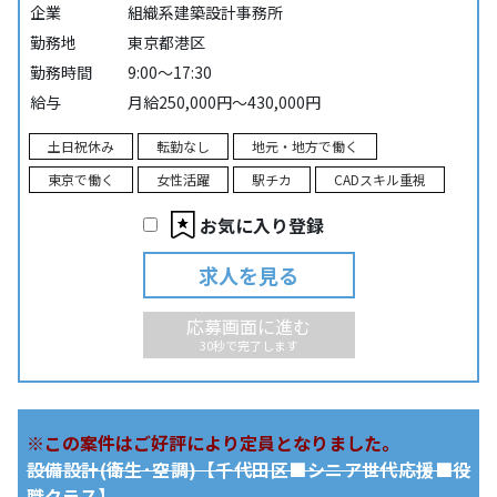
企業
組織系建築設計事務所
勤務地
東京都港区
勤務時間
9:00～17:30
給与
月給250,000円～430,000円
土日祝休み
転勤なし
地元・地方で働く
東京で働く
女性活躍
駅チカ
CADスキル重視
お気に入り登録
求人を見る
応募画面に進む
30秒で完了します
※この案件はご好評により定員となりました。
設備設計(衛生･空調)【千代田区■シニア世代応援■役
職クラス】