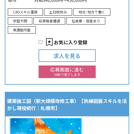
給与
月給340,000円～450,000円
CADスキル重視
土日祝休み
地元･地方で働く
学歴不問
有資格者優遇
社員寮・宿舍あり
車通勤可能
お気に入り登録
求人を見る
応募画面に進む
30秒で完了します
建築施工図（駅大規模改修工事）【熟練図面スキルを活
かし現役続行｜札幌市】