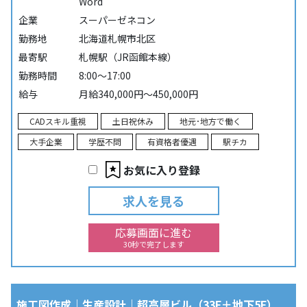
Word
企業
スーパーゼネコン
勤務地
北海道札幌市北区
最寄駅
札幌駅（JR函館本線）
勤務時間
8:00～17:00
給与
月給340,000円～450,000円
CADスキル重視
土日祝休み
地元･地方で働く
大手企業
学歴不問
有資格者優遇
駅チカ
お気に入り登録
求人を見る
応募画面に進む
30秒で完了します
施工図作成｜生産設計｜超高層ビル（33F＋地下5F）