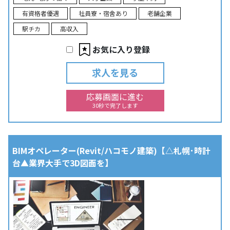
有資格者優遇
社員寮・宿舍あり
老舗企業
駅チカ
高収入
お気に入り登録
求人を見る
応募画面に進む
30秒で完了します
BIMオペレーター(Revit/ハコモノ建築)【△札幌･時計
台▲業界大手で3D図面を】