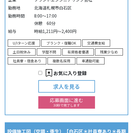
勤務地
北海道札幌市白石区
勤務時間
8:00～17:00
休憩 60分
給与
時給1,211円～2,400円
U/Iターン応援
ブランク・復職OK
交通費支給
土日祝休み
学歴不問
有資格者優遇
残業少なめ
社員寮・宿舍あり
複数名採用
車通勤可能
お気に入り登録
求人を見る
応募画面に進む
30秒で完了します
設備施工図（空調・衛生）【白石区＊社員寮あり＊長期