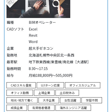
職種
BIMオペレーター
CADソフト
Excel
Revit
Word
企業
超大手ゼネコン
勤務地
北海道札幌市中央区北一条西
最寄駅
地下鉄東西線/東豊線/南北線［大通駅］
勤務時間
8:30～17:15
給与
月給188,800円～505,000円
CADスキル重視
U/Iターン応援
オフィスカジュアル
オフィス勤務
上場企業
土日祝休み
地元･地方で働く
大手企業
女性活躍
学歴不問
成長企業
有資格者優遇
海外エンジニア活躍