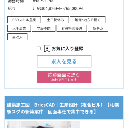
勤務時間
8:00～17:00
給与
月給304,826円～765,000円
CADスキル重視
土日祝休み
地元･地方で働く
大手企業
学歴不問
有資格者優遇
駅チカ
高収入
お気に入り登録
求人を見る
応募画面に進む
30秒で完了します
建築施工図｜BricsCAD｜生産設計（複合ビル）【札幌
駅スグの新築案件｜図面専任で集中できる】