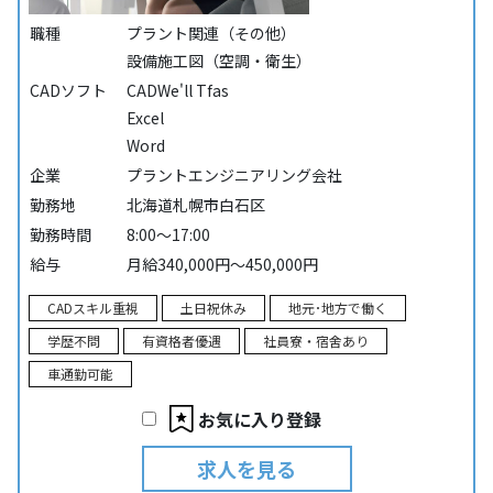
職種
プラント関連（その他）
設備施工図（空調・衛生）
CADソフト
CADWe'll Tfas
Excel
Word
企業
プラントエンジニアリング会社
勤務地
北海道札幌市白石区
勤務時間
8:00～17:00
給与
月給340,000円～450,000円
CADスキル重視
土日祝休み
地元･地方で働く
学歴不問
有資格者優遇
社員寮・宿舍あり
車通勤可能
お気に入り登録
求人を見る