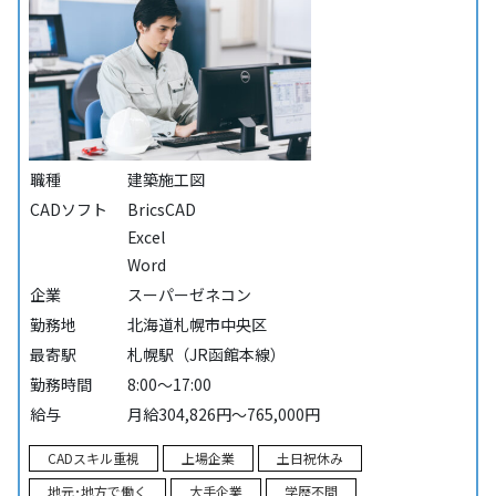
職種
建築施工図
CADソフト
BricsCAD
Excel
Word
企業
スーパーゼネコン
勤務地
北海道札幌市中央区
最寄駅
札幌駅（JR函館本線）
勤務時間
8:00～17:00
給与
月給304,826円～765,000円
CADスキル重視
上場企業
土日祝休み
地元･地方で働く
大手企業
学歴不問