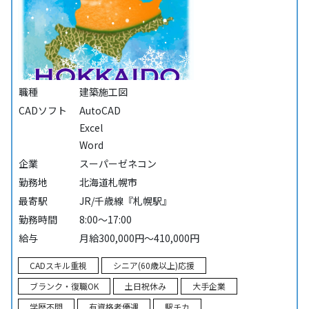
職種
建築施工図
CADソフト
AutoCAD
Excel
Word
企業
スーパーゼネコン
勤務地
北海道札幌市
最寄駅
JR/千歳線『札幌駅』
勤務時間
8:00～17:00
給与
月給300,000円～410,000円
CADスキル重視
シニア(60歳以上)応援
ブランク・復職OK
土日祝休み
大手企業
学歴不問
有資格者優遇
駅チカ