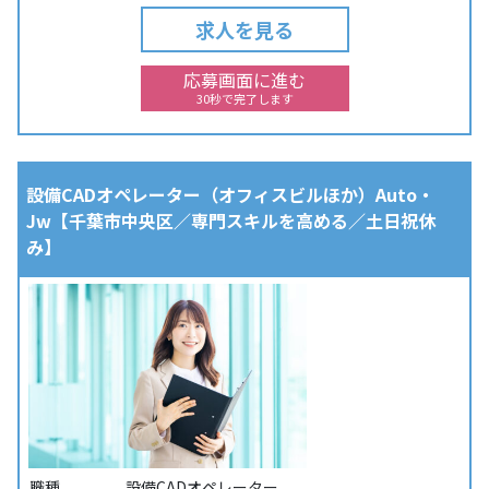
求人を見る
応募画面に進む
30秒で完了します
設備CADオペレーター（オフィスビルほか）Auto・
Jw【千葉市中央区／専門スキルを高める／土日祝休
み】
職種
設備CADオペレーター