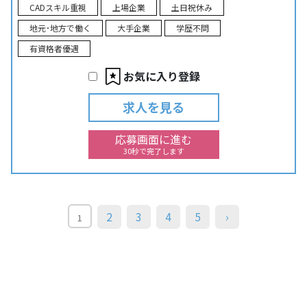
CADスキル重視
上場企業
土日祝休み
地元･地方で働く
大手企業
学歴不問
有資格者優遇
お気に入り登録
求人を見る
応募画面に進む
30秒で完了します
2
3
4
5
›
1