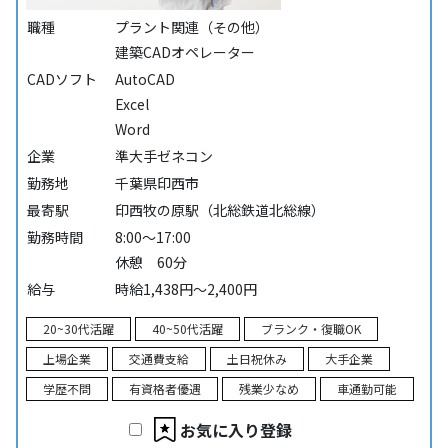
職種
プラント関連（その他）
建築CADオペレーター
CADソフト
AutoCAD
Excel
Word
企業
準大手ゼネコン
勤務地
千葉県印西市
最寄駅
印西牧の原駅（北総鉄道北総線）
勤務時間
8:00～17:00
休憩 60分
給与
時給1,438円～2,400円
20~30代活躍
40~50代活躍
ブランク・復職OK
上場企業
交通費支給
土日祝休み
大手企業
学歴不問
有資格者優遇
残業少なめ
車通勤可能
お気に入り登録