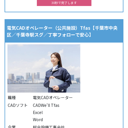
30秒で完了します
電気CADオペレーター（公共施設）Tfas【千葉市中央
区／千葉寺駅スグ／丁寧フォローで安心】
職種
電気CADオペレーター
CADソフト
CADWe'll Tfas
Excel
Word
企業
総合設備工事会社