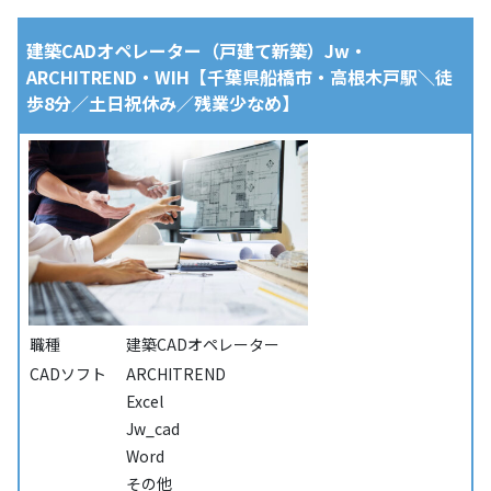
建築CADオペレーター（戸建て新築）Jw・
ARCHITREND・WIH【千葉県船橋市・高根木戸駅＼徒
歩8分／土日祝休み／残業少なめ】
職種
建築CADオペレーター
CADソフト
ARCHITREND
Excel
Jw_cad
Word
その他