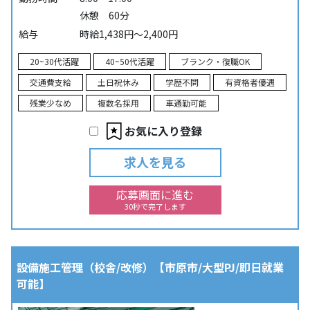
休憩 60分
給与
時給1,438円～2,400円
20~30代活躍
40~50代活躍
ブランク・復職OK
交通費支給
土日祝休み
学歴不問
有資格者優遇
残業少なめ
複数名採用
車通勤可能
お気に入り登録
求人を見る
応募画面に進む
30秒で完了します
設備施工管理（校舎/改修）【市原市/大型PJ/即日就業
可能】