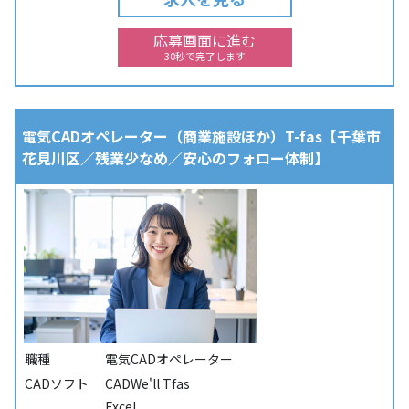
応募画面に進む
30秒で完了します
電気CADオペレーター（商業施設ほか）T-fas【千葉市
花見川区／残業少なめ／安心のフォロー体制】
職種
電気CADオペレーター
CADソフト
CADWe'll Tfas
Excel