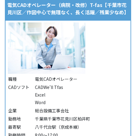
電気CADオペレーター（病院・改修）T-fas【千葉市花
見川区／作図中心で無理なく、長く活躍／残業少なめ】
職種
電気CADオペレーター
CADソフト
CADWe'll Tfas
Excel
Word
企業
総合設備工事会社
勤務地
千葉県千葉市花見川区柏井町
最寄駅
八千代台駅（京成本線）
勤務時間
8:00～17:00