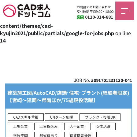
お電話でのお問い合わせ
Warning
: Trying to access array offset on value of type bool
受付時間 平日9:00〜18:00
0120-314-881
in
/home/jagfield/cad-kyujin.com/public_html/wp/wp-
content/themes/cad-
kyujin2021/public/partials/google-for-jobs.php
on line
14
JOB No.
a091701231130-041
建築施工図/AutoCAD/店舗･住宅･プラント(経験者限定)
【宮崎～延岡～県南ほか/75歳現役活躍】
CADスキル重視
U/Iターン応援
ブランク・復職OK
上場企業
土日祝休み
大手企業
女性活躍
学歴不問
帰省費あり
有資格者優遇