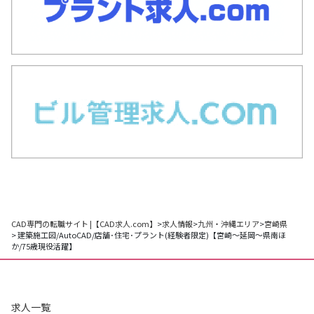
CAD専門の転職サイト |【CAD求人.com】
>
求人情報
>
九州・沖縄エリア
>
宮崎県
> 建築施工図/AutoCAD/店舗･住宅･プラント(経験者限定)【宮崎～延岡～県南ほ
か/75歳現役活躍】
求人一覧