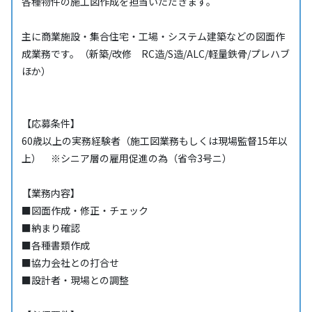
各種物件の施工図作成を担当いただきます。
主に商業施設・集合住宅・工場・システム建築などの図面作
成業務です。（新築/改修 RC造/S造/ALC/軽量鉄骨/プレハブ
ほか）
【応募条件】
60歳以上の実務経験者（施工図業務もしくは現場監督15年以
上） ※シニア層の雇用促進の為（省令3号ニ）
【業務内容】
■図面作成・修正・チェック
■納まり確認
■各種書類作成
■協力会社との打合せ
■設計者・現場との調整