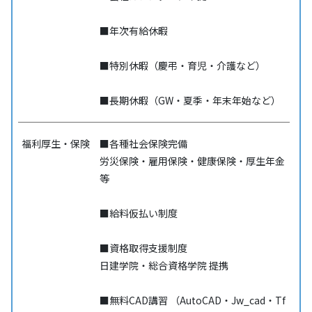
■年次有給休暇
■特別休暇（慶弔・育児・介護など）
■長期休暇（GW・夏季・年末年始など）
福利厚生・保険
■各種社会保険完備
労災保険・雇用保険・健康保険・厚生年金
等
■給料仮払い制度
■資格取得支援制度
日建学院・総合資格学院 提携
■無料CAD講習 （AutoCAD・Jw_cad・Tf