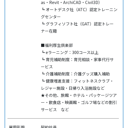
as・Revit・ArchiCAD・Civil3D）
┗ オートデスク社（ATC）認定トレーニン
グセンター
┗ グラフィソフト社（GAT）認定トレー
ナー在籍
■福利厚生倶楽部
┗ eラーニング：300コース以上
┗ 育児補助制度：育児相談・家事代行サ
ービス
┗ 介護補助制度：介護グッズ購入補助
┗ 健康増進支援：フィットネスクラブ・
レジャー施設・日帰り入浴施設など
★その他、旅館・ホテル・パッケージツア
ー・飲食店・映画館・ゴルフ場などの割引
サービス など
雇用形態
契約社員