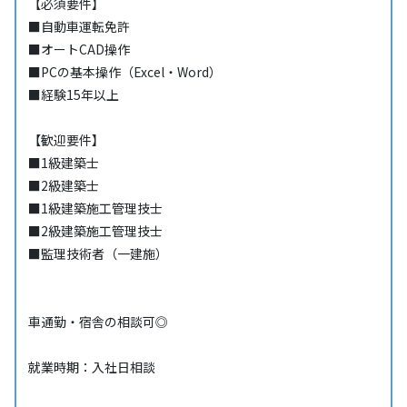
【必須要件】
■自動車運転免許
■オートCAD操作
■PCの基本操作（Excel・Word）
■経験15年以上
【歓迎要件】
■1級建築士
■2級建築士
■1級建築施工管理技士
■2級建築施工管理技士
■監理技術者（一建施）
車通勤・宿舎の相談可◎
就業時期：入社日相談