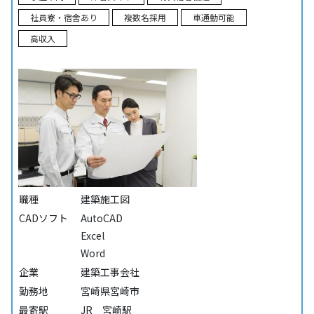
社員寮・宿舍あり
複数名採用
車通勤可能
高収入
職種
建築施工図
CADソフト
AutoCAD
Excel
Word
企業
建築工事会社
勤務地
宮崎県宮崎市
最寄駅
JR 宮崎駅