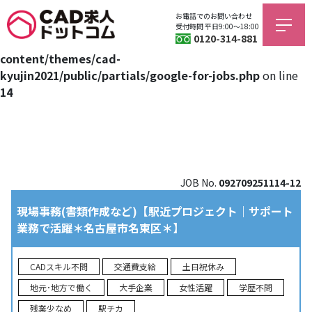
お電話でのお問い合わせ
Warning
: Trying to access array offset on value of type bool
受付時間 平日9:00〜18:00
0120-314-881
in
/home/jagfield/cad-kyujin.com/public_html/wp/wp-
content/themes/cad-
kyujin2021/public/partials/google-for-jobs.php
on line
14
JOB No.
092709251114-12
現場事務(書類作成など)【駅近プロジェクト｜サポート
業務で活躍＊名古屋市名東区＊】
CADスキル不問
交通費支給
土日祝休み
地元･地方で働く
大手企業
女性活躍
学歴不問
残業少なめ
駅チカ