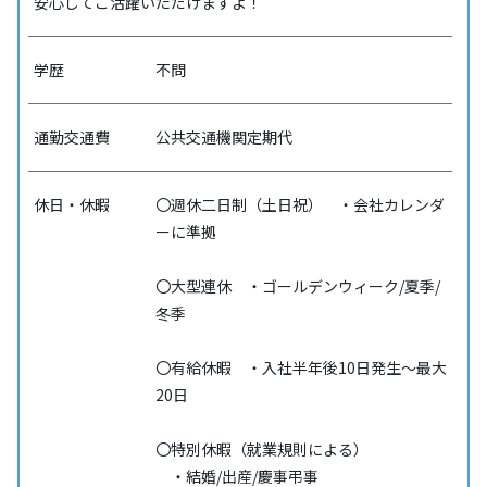
安心してご活躍いただけますよ！
学歴
不問
通勤交通費
公共交通機関定期代
休日・休暇
〇週休二日制（土日祝） ・会社カレンダ
ーに準拠
〇大型連休 ・ゴールデンウィーク/夏季/
冬季
〇有給休暇 ・入社半年後10日発生～最大
20日
〇特別休暇（就業規則による）
・結婚/出産/慶事弔事