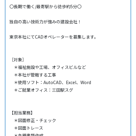
〇長期で働く/最寄駅から徒歩約5分〇
独自の高い技術力が強みの建設会社！
東京本社にてCADオペレーターを募集します。
［対象］
＊福祉施設や工場、オフィスビルなど
＊本社が管轄する工事
＊使用ソフト：AutoCAD、Excel、Word
＊ご就業オフィス：三田駅スグ
【担当業務】
＊図面修正・チェック
＊図面トレース
＊各種書類作成