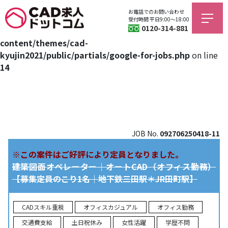
お電話でのお問い合わせ
Warning
: Trying to access array offset on value of type bool
受付時間 平日9:00〜18:00
0120-314-881
in
/home/jagfield/cad-kyujin.com/public_html/wp/wp-
content/themes/cad-
kyujin2021/public/partials/google-for-jobs.php
on line
14
JOB No.
092706250418-11
※この案件はご好評により定員となりました。
建築図面オペレーター｜オートCAD（オフィス勤務）
【募集定員のこり1名｜地下鉄三田駅＊JR田町駅】
CADスキル重視
オフィスカジュアル
オフィス勤務
交通費支給
土日祝休み
女性活躍
学歴不問