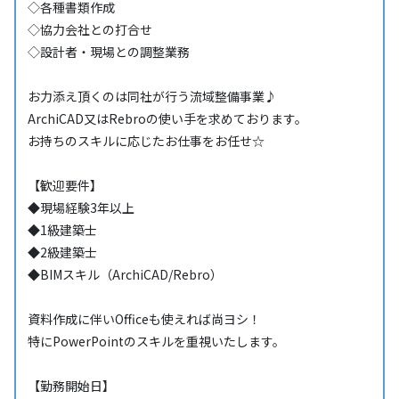
◇各種書類作成
◇協力会社との打合せ
◇設計者・現場との調整業務
お力添え頂くのは同社が行う流域整備事業♪
ArchiCAD又はRebroの使い手を求めております。
お持ちのスキルに応じたお仕事をお任せ☆
【歓迎要件】
◆現場経験3年以上
◆1級建築士
◆2級建築士
◆BIMスキル（ArchiCAD/Rebro）
資料作成に伴いOfficeも使えれば尚ヨシ！
特にPowerPointのスキルを重視いたします。
【勤務開始日】