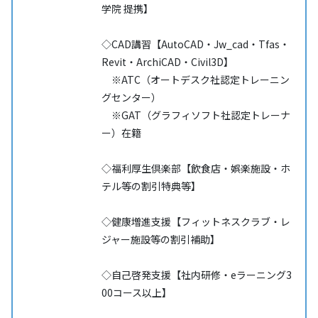
学院 提携】
◇CAD講習【AutoCAD・Jw_cad・Tfas・
Revit・ArchiCAD・Civil3D】
※ATC（オートデスク社認定トレーニン
グセンター）
※GAT（グラフィソフト社認定トレーナ
ー）在籍
◇福利厚生倶楽部【飲食店・娯楽施設・ホ
テル等の割引特典等】
◇健康増進支援【フィットネスクラブ・レ
ジャー施設等の割引補助】
◇自己啓発支援【社内研修・eラーニング3
00コース以上】