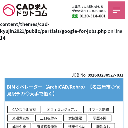
お電話でのお問い合わせ
Warning
: Trying to access array offset on value of type bool
受付時間 平日9:00〜18:00
0120-314-881
in
/home/jagfield/cad-kyujin.com/public_html/wp/wp-
content/themes/cad-
kyujin2021/public/partials/google-for-jobs.php
on line
14
JOB No.
092603230927-031
BIMオペレーター（ArchiCAD/Rebro）【名古屋市◇伏
見駅チカ◇大手で働く】
CADスキル重視
オフィスカジュアル
オフィス勤務
交通費支給
土日祝休み
女性活躍
学歴不問
成長企業
有資格者優遇
残業少なめ
転勤なし