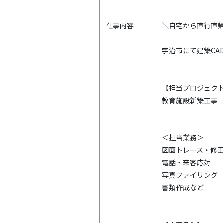
仕事内容
＼自宅から直行直帰
宇治市にて建築CA
【担当プロジェク
教育施設新築工事
＜担当業務＞
図面トレース・修
電話・来客応対
写真ファイリング
書類作成など