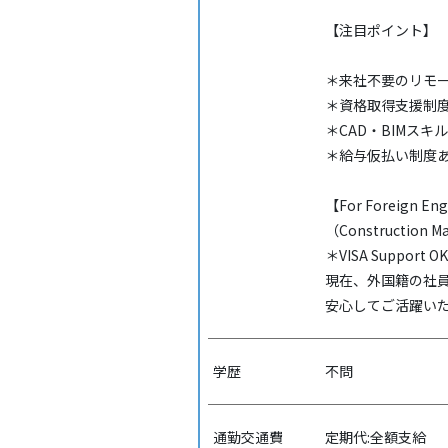
【注目ポイント】
＊来社不要のリモ
＊資格取得支援制
＊CAD・BIMスキ
＊給与仮払い制度
【For Foreign En
（Construction Ma
＊VISA Support O
現在、外国籍の社員
安心してご活躍い
学歴
不問
通勤交通費
定期代:全額支給