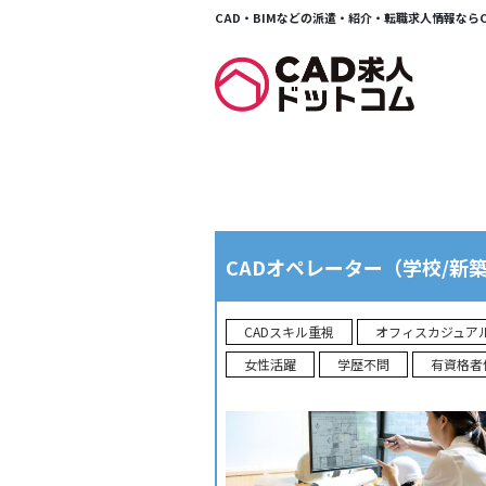
CAD・BIMなどの派遣・紹介・転職求人情報ならCA
Warning
: Trying to access array offset on value of type bool
for-jobs.php
on line
14
CADオペレーター（学校/新
CADスキル重視
オフィスカジュア
女性活躍
学歴不問
有資格者