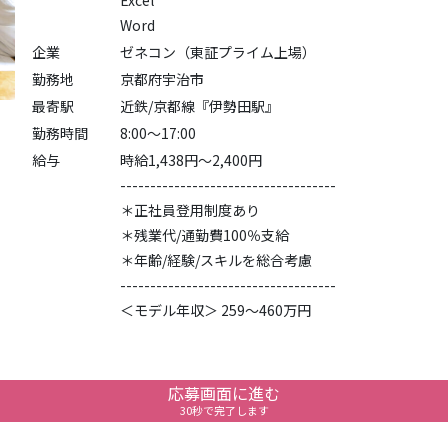
Excel
Word
企業
ゼネコン（東証プライム上場）
勤務地
京都府宇治市
最寄駅
近鉄/京都線『伊勢田駅』
勤務時間
8:00～17:00
給与
時給1,438円～2,400円
------------------------------------
＊正社員登用制度あり
＊残業代/通勤費100％支給
＊年齢/経験/スキルを総合考慮
------------------------------------
＜モデル年収＞ 259～460万円
応募画面に進む
30秒で完了します