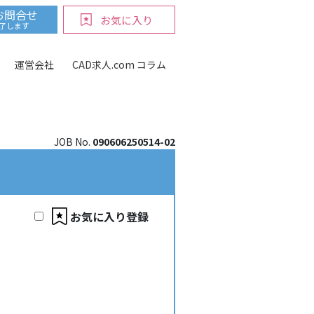
お問合せ
お気に入り
ntent/themes/cad-kyujin2021/public/partials/google-
完了します
運営会社
CAD求人.com コラム
JOB No.
090606250514-02
お気に入り登録