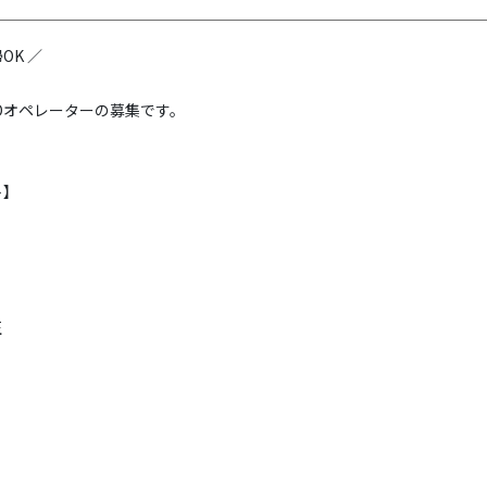
OK ／
Dオペレーターの募集です。
ト】
正