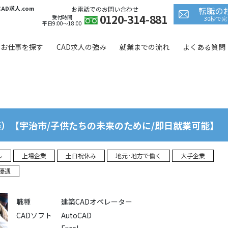
D求人.com
お電話でのお問い合わせ
転職の
0120-314-881
 in
/home/jagfield/cad-kyujin.com/public_html/wp/wp-co
受付時間
30秒で
平日9:00〜18:00
お仕事を探す
CAD求人の強み
就業までの流れ
よくある質問
築）【宇治市/子供たちの未来のために/即日就業可能】
ル
上場企業
土日祝休み
地元･地方で働く
大手企業
優遇
職種
建築CADオペレーター
CADソフト
AutoCAD