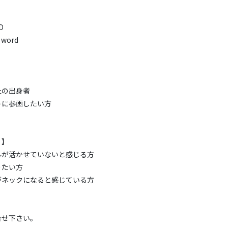
D
word
社の出身者
トに参画したい方
！】
ルが活かせていないと感じる方
りたい方
がネックになると感じている方
合せ下さい。