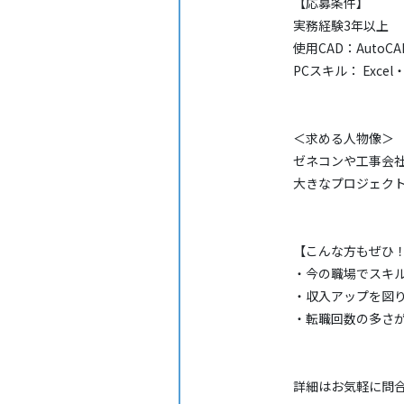
【応募条件】
実務経験3年以上
使用CAD：AutoCA
PCスキル： Excel・
＜求める人物像＞
ゼネコンや工事会
大きなプロジェク
【こんな方もぜひ
・今の職場でスキ
・収入アップを図
・転職回数の多さ
詳細はお気軽に問