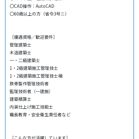
〇CAD操作：AutoCAD
〇60歳以上の方（省令3号ニ）
［優遇資格／歓迎要件］
管理建築士
木造建築士
一・二級建築士
1・2級建築施工管理技士
1・2級建築施工管理技士補
鉄骨製作管理技術者
監理技術者（一建施）
建築積算士
内装仕上げ施工技能士
職長教育・安全衛生責任者など
［こんな方が活躍しています］