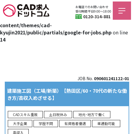
お電話でのお問い合わせ
Warning
: Trying to access array offset on value of type bool
受付時間 平日9:00〜18:00
0120-314-881
in
/home/jagfield/cad-kyujin.com/public_html/wp/wp-
content/themes/cad-
kyujin2021/public/partials/google-for-jobs.php
on line
14
JOB No.
090601241122-01
建築施工図（工場/新築）【熱田区/60・70代の新たな働
き方/高収入めざせる】
CADスキル重視
土日祝休み
地元･地方で働く
大手企業
学歴不問
有資格者優遇
車通勤可能
高収入